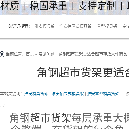
关键词搜索：
淮安模具架
淮安抽屉式模具架
重型模具架
定
淮安货架拆装
当前位置
：
首页
» 常见问题 » 角钢超市货架更适合超市存放大件商品
角钢超市货架更适
本站关键词：
淮安模具货架
|
淮安抽屉式模具架
|
淮安重型模具货架
浏
小
】
角钢
超市货架
每层承重大概